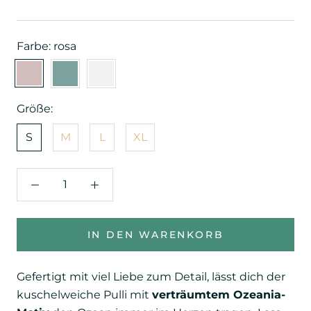
Farbe:
rosa
rosa
sage
white
mist
Größe:
S
M
L
XL
IN DEN WARENKORB
Gefertigt mit viel Liebe zum Detail, lässt dich der
kuschelweiche Pulli mit
verträumtem Ozeania-