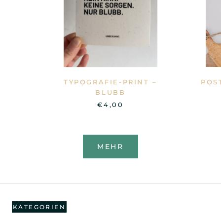
TYPOGRAFIE-PRINT –
POS
BLUBB
€4,00
MEHR
KATEGORIEN